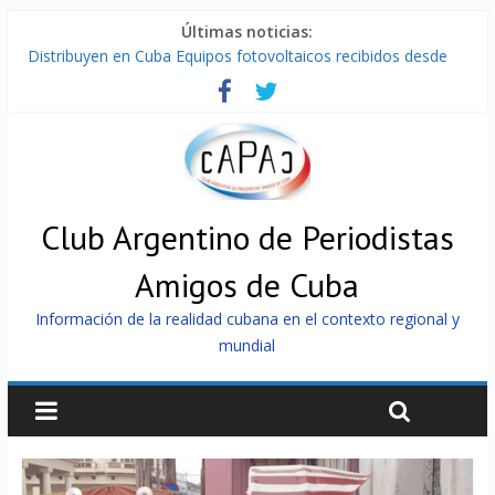
Últimas noticias:
Distribuyen en Cuba Equipos fotovoltaicos recibidos desde
Argentina
La ONU condena medidas de EE.UU contra Cuba
Cuba alerta sobre doctrina militar de dominación de EEUU
Nuevas sanciones de EEUU contra Cuba apuntan a la
cooperación militar con Rusia y China
Brutal represión contra los que marchan para que no se
venda la patria
Club Argentino de Periodistas
Amigos de Cuba
Información de la realidad cubana en el contexto regional y
mundial