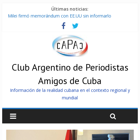
Últimas noticias:
Milei firmó memorándum con EE.UU sin informarlo
Cuba alerta sobre doctrina militar de dominación de EEUU
Nuevas sanciones de EEUU contra Cuba apuntan a la
cooperación militar con Rusia y China
Brutal represión contra los que marchan para que no se
venda la patria
Distribuyen en Cuba Equipos fotovoltaicos recibidos desde
Argentina
Club Argentino de Periodistas
Amigos de Cuba
Información de la realidad cubana en el contexto regional y
mundial