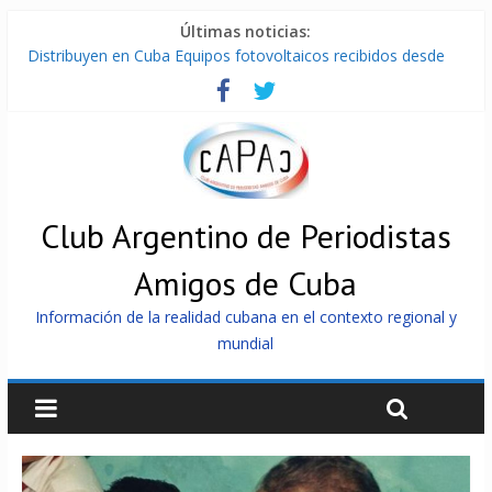
Últimas noticias:
Distribuyen en Cuba Equipos fotovoltaicos recibidos desde
Argentina
La ONU condena medidas de EE.UU contra Cuba
Cuba alerta sobre doctrina militar de dominación de EEUU
Nuevas sanciones de EEUU contra Cuba apuntan a la
cooperación militar con Rusia y China
Brutal represión contra los que marchan para que no se
venda la patria
Club Argentino de Periodistas
Amigos de Cuba
Información de la realidad cubana en el contexto regional y
mundial