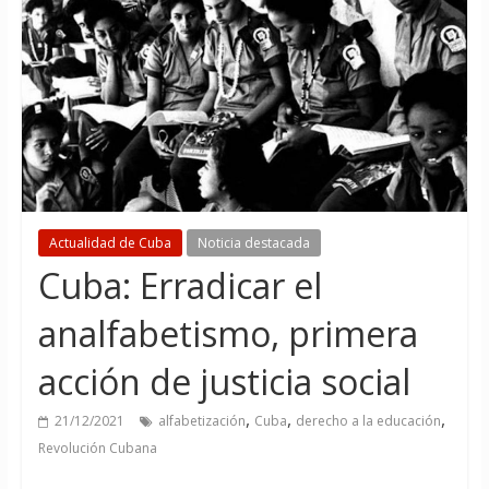
Actualidad de Cuba
Noticia destacada
Cuba: Erradicar el
analfabetismo, primera
acción de justicia social
,
,
,
21/12/2021
alfabetización
Cuba
derecho a la educación
Revolución Cubana