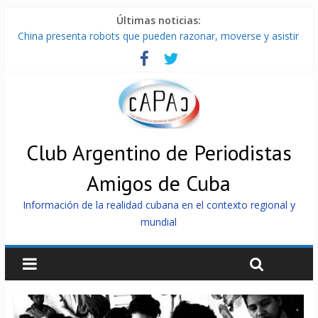
Últimas noticias:
China presenta robots que pueden razonar, moverse y asistir
a personas
Nuevas sanciones de EEUU contra Cuba apuntan a la
cooperación militar con Rusia y China
Brutal represión contra los que marchan para que no se
venda la patria
Distribuyen en Cuba Equipos fotovoltaicos recibidos desde
Argentina
Club Argentino de Periodistas
Milei firmó memorándum con EE.UU sin informarlo
Amigos de Cuba
Información de la realidad cubana en el contexto regional y
mundial