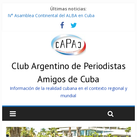
Últimas noticias:
IV° Asamblea Continental del ALBA en Cuba
ONU gestiona con “varios países interesados” envío de
combustible a Cuba
Cuba, la «Gaza silenciosa»
Encuentro de Partidos Comunistas y Obreros en Cuba
China envía a Cuba sistemas 5.000 fotovoltaicos
Club Argentino de Periodistas
Amigos de Cuba
Información de la realidad cubana en el contexto regional y
mundial