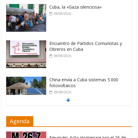
Cuba, la «Gaza silenciosa»
08/08/2026
Encuentro de Partidos Comunistas y
Obreros en Cuba
08/08/2026
China envía a Cuba sistemas 5.000
fotovoltaicos
08/08/2026
ONU gestiona con “varios países
Agenda
interesados” envío de combustible a
Cuba
08/08/2026
Neuquén: Acto Homenaje por el 26 de