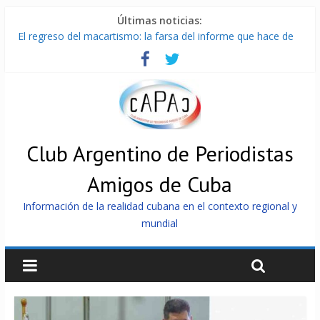
Últimas noticias:
El regreso del macartismo: la farsa del informe que hace de
Cuba el enemigo perfecto
Milei firmó memorándum con EE.UU sin informarlo
China presenta robots que pueden razonar, moverse y asistir
a personas
La Habana avanza en reconexión tras nuevo apagón
Más de 7 000 contenedores impedidos de llegar a Cuba
Club Argentino de Periodistas
Amigos de Cuba
Información de la realidad cubana en el contexto regional y
mundial