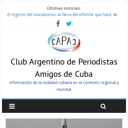
Últimas noticias:
El regreso del macartismo: la farsa del informe que hace de
Cuba el enemigo perfecto
Milei firmó memorándum con EE.UU sin informarlo
China presenta robots que pueden razonar, moverse y asistir
a personas
La Habana avanza en reconexión tras nuevo apagón
Más de 7 000 contenedores impedidos de llegar a Cuba
Club Argentino de Periodistas
Amigos de Cuba
Información de la realidad cubana en el contexto regional y
mundial