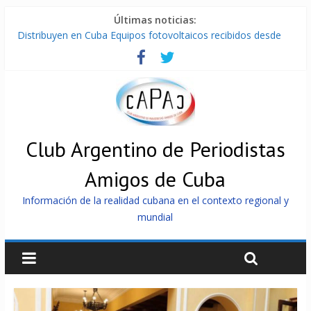
Últimas noticias:
Distribuyen en Cuba Equipos fotovoltaicos recibidos desde
Argentina
La ONU condena medidas de EE.UU contra Cuba
Cuba alerta sobre doctrina militar de dominación de EEUU
Nuevas sanciones de EEUU contra Cuba apuntan a la
cooperación militar con Rusia y China
Brutal represión contra los que marchan para que no se
venda la patria
Club Argentino de Periodistas
Amigos de Cuba
Información de la realidad cubana en el contexto regional y
mundial