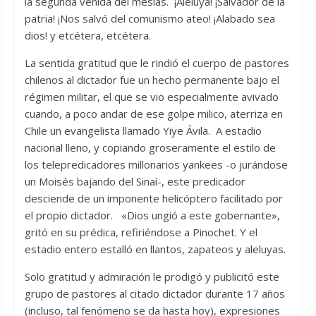
la segunda venida del mesías. ¡Aleluya! ¡Salvador de la
patria! ¡Nos salvó del comunismo ateo! ¡Alabado sea
dios! y etcétera, etcétera.
La sentida gratitud que le rindió el cuerpo de pastores
chilenos al dictador fue un hecho permanente bajo el
régimen militar, el que se vio especialmente avivado
cuando, a poco andar de ese golpe milico, aterriza en
Chile un evangelista llamado Yiye Ávila. A estadio
nacional lleno, y copiando groseramente el estilo de
los telepredicadores millonarios yankees -o jurándose
un Moisés bajando del Sinaí-, este predicador
desciende de un imponente helicóptero facilitado por
el propio dictador. «Dios ungió a este gobernante»,
gritó en su prédica, refiriéndose a Pinochet. Y el
estadio entero estalló en llantos, zapateos y aleluyas.
Solo gratitud y admiración le prodigó y publicitó este
grupo de pastores al citado dictador durante 17 años
(incluso, tal fenómeno se da hasta hoy), expresiones