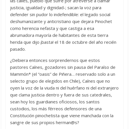
las calles, pueblo que sufre por atreverse a clamar
justicia, igualdad y dignidad-; sacan la voz para
defender sin pudor lo indefendible: el legado social
deshumanizante y anticristiano que dejara Pinochet
como herencia nefasta y que castiga a esa
abrumadora mayoría de habitantes de esta tierra
herida que dijo ¡basta! el 18 de octubre del año recién
pasado.
¿Debiera entonces sorprendernos que estos
pastores Caínes, gozadores sin pausa del Paraíso de
Mammón* (el “oasis” de Piñera… reservado solo a un
selecto grupo de elegidos en Chile), Caínes que no
oyen la voz de la viuda ni del huérfano ni del extranjero
que clama justicia dentro y fuera de sus catedrales,
sean hoy los guardianes oficiosos, los santos
custodios, los más férreos defensores de una
Constitución pinochetista que viene manchada con la
sangre de sus propios herman@s?