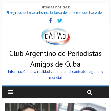
Últimas noticias:
El regreso del macartismo: la farsa del informe que hace de
Cuba el enemigo perfecto
Milei firmó memorándum con EE.UU sin informarlo
China presenta robots que pueden razonar, moverse y asistir
a personas
La Habana avanza en reconexión tras nuevo apagón
Más de 7 000 contenedores impedidos de llegar a Cuba
Club Argentino de Periodistas
Amigos de Cuba
Información de la realidad cubana en el contexto regional y
mundial