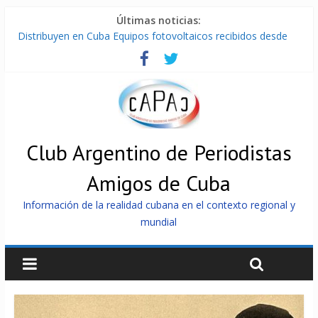
Últimas noticias:
Distribuyen en Cuba Equipos fotovoltaicos recibidos desde
Argentina
La ONU condena medidas de EE.UU contra Cuba
Cuba alerta sobre doctrina militar de dominación de EEUU
Nuevas sanciones de EEUU contra Cuba apuntan a la
cooperación militar con Rusia y China
Brutal represión contra los que marchan para que no se
venda la patria
Club Argentino de Periodistas
Amigos de Cuba
Información de la realidad cubana en el contexto regional y
mundial