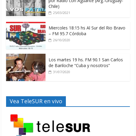
por Radio con Aguante (Arg.-Uruguay-
Chile)
25/03/2021
Miercoles 18:15 hs Al Sur del Rio Bravo
– FM 95.7 Córdoba
26/10/2020
Los martes 19 hs. FM 90.1 San Carlos
de Bariloche “Cuba y nosotros”
31/07/2020
Vea TeleSUR en vivo