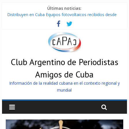
Últimas noticias:
Distribuyen en Cuba Equipos fotovoltaicos recibidos desde
Argentina
La ONU condena medidas de EE.UU contra Cuba
Cuba alerta sobre doctrina militar de dominación de EEUU
Nuevas sanciones de EEUU contra Cuba apuntan a la
cooperación militar con Rusia y China
Brutal represión contra los que marchan para que no se
venda la patria
Club Argentino de Periodistas
Amigos de Cuba
Información de la realidad cubana en el contexto regional y
mundial