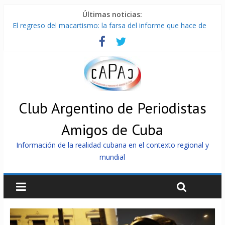
Últimas noticias:
El regreso del macartismo: la farsa del informe que hace de
Cuba el enemigo perfecto
Milei firmó memorándum con EE.UU sin informarlo
China presenta robots que pueden razonar, moverse y asistir
a personas
La Habana avanza en reconexión tras nuevo apagón
Más de 7 000 contenedores impedidos de llegar a Cuba
Club Argentino de Periodistas
Amigos de Cuba
Información de la realidad cubana en el contexto regional y
mundial