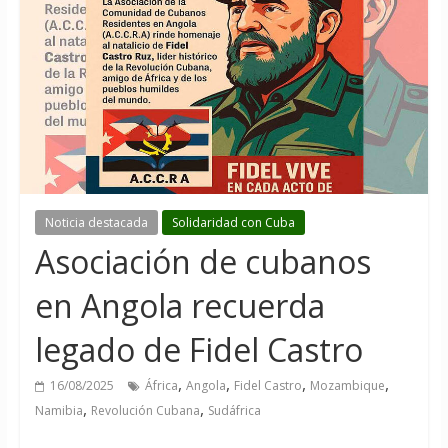
Noticia destacada
Solidaridad con Cuba
Asociación de cubanos
en Angola recuerda
legado de Fidel Castro
,
,
,
,
16/08/2025
África
Angola
Fidel Castro
Mozambique
,
,
Namibia
Revolución Cubana
Sudáfrica