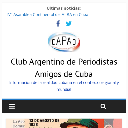
Últimas noticias:
IV° Asamblea Continental del ALBA en Cuba
ONU gestiona con “varios países interesados” envío de
combustible a Cuba
Cuba, la «Gaza silenciosa»
Encuentro de Partidos Comunistas y Obreros en Cuba
China envía a Cuba sistemas 5.000 fotovoltaicos
Club Argentino de Periodistas
Amigos de Cuba
Información de la realidad cubana en el contexto regional y
mundial