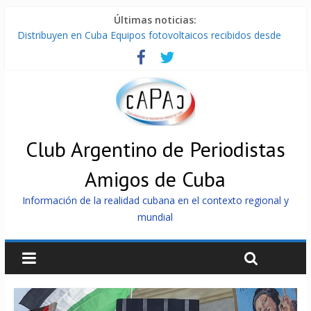
Últimas noticias:
Distribuyen en Cuba Equipos fotovoltaicos recibidos desde
Argentina
La ONU condena medidas de EE.UU contra Cuba
Cuba alerta sobre doctrina militar de dominación de EEUU
Nuevas sanciones de EEUU contra Cuba apuntan a la
cooperación militar con Rusia y China
Brutal represión contra los que marchan para que no se
venda la patria
Club Argentino de Periodistas
Amigos de Cuba
Información de la realidad cubana en el contexto regional y
mundial