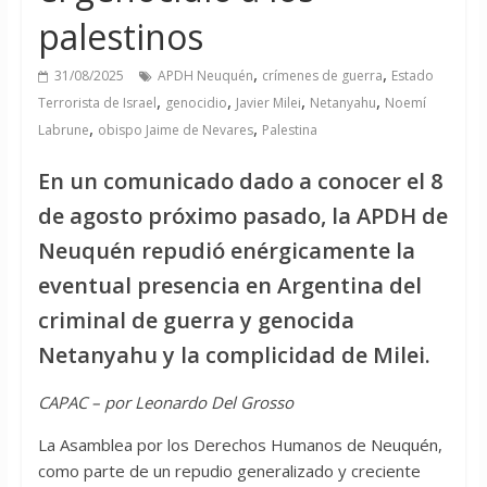
palestinos
,
,
31/08/2025
APDH Neuquén
crímenes de guerra
Estado
,
,
,
,
Terrorista de Israel
genocidio
Javier Milei
Netanyahu
Noemí
,
,
Labrune
obispo Jaime de Nevares
Palestina
En un comunicado dado a conocer el 8
de agosto próximo pasado, la APDH de
Neuquén repudió enérgicamente la
eventual presencia en Argentina del
criminal de guerra y genocida
Netanyahu y la complicidad de Milei.
CAPAC – por Leonardo Del Grosso
La Asamblea por los Derechos Humanos de Neuquén,
como parte de un repudio generalizado y creciente