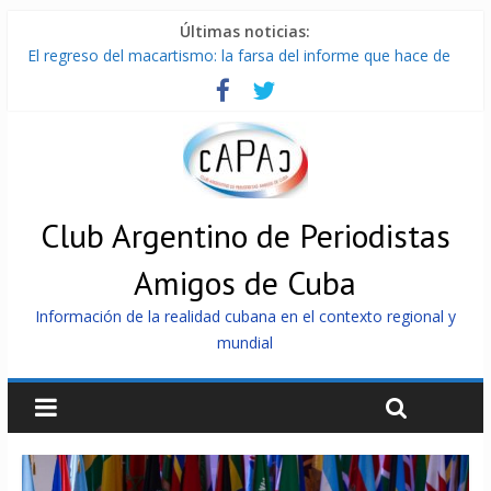
Últimas noticias:
El regreso del macartismo: la farsa del informe que hace de
Cuba el enemigo perfecto
Milei firmó memorándum con EE.UU sin informarlo
China presenta robots que pueden razonar, moverse y asistir
a personas
La Habana avanza en reconexión tras nuevo apagón
Más de 7 000 contenedores impedidos de llegar a Cuba
Club Argentino de Periodistas
Amigos de Cuba
Información de la realidad cubana en el contexto regional y
mundial