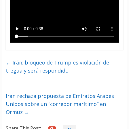
←
Irán: bloqueo de Trump es violación de
tregua y será respondido
Irán rechaza propuesta de Emiratos Arabes
Unidos sobre un “corredor marítimo” en
Ormuz
→
Share This Post: