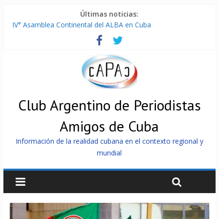
Últimas noticias:
IV° Asamblea Continental del ALBA en Cuba
ONU gestiona con “varios países interesados” envío de
combustible a Cuba
Cuba, la «Gaza silenciosa»
Encuentro de Partidos Comunistas y Obreros en Cuba
China envía a Cuba sistemas 5.000 fotovoltaicos
Club Argentino de Periodistas
Amigos de Cuba
Información de la realidad cubana en el contexto regional y
mundial