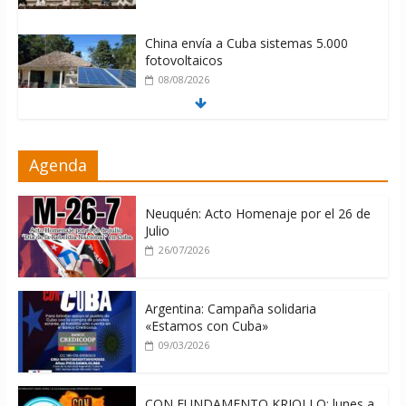
China envía a Cuba sistemas 5.000
fotovoltaicos
08/08/2026
ONU gestiona con “varios países
Agenda
interesados” envío de combustible a
Cuba
08/08/2026
Neuquén: Acto Homenaje por el 26 de
Julio
26/07/2026
Argentina: Campaña solidaria
«Estamos con Cuba»
09/03/2026
CON FUNDAMENTO KRIOLLO: lunes a