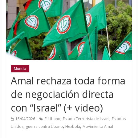
Mundo
Amal rechaza toda forma
de negociación directa
con “Israel” (+ video)
,
,
15/04/2026
El Líbano
Estado Terrorista de Israel
Estados
,
,
,
Unidos
guerra contra Líbano
Hezbolá
Movimiento Amal