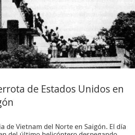
Derrota de Estados Unidos en
gón
ia de Vietnam del Norte en Saigón. El día
gen del último helicóptero despegando