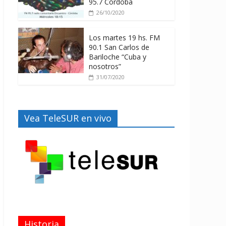
95.7 Córdoba
26/10/2020
Los martes 19 hs. FM
90.1 San Carlos de
Bariloche “Cuba y
nosotros”
31/07/2020
Vea TeleSUR en vivo
Historia