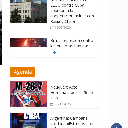
EEUU contra Cuba
apuntan a la
cooperación militar con
Rusia y China
06/08/2026
Brutal represión contra
los que marchan para
que no se venda la
patria
06/08/2026
Agenda
La ONU condena
medidas de EE.UU
contra Cuba
Neuquén: Acto
Homenaje por el 26 de
06/08/2026
Julio
26/07/2026
Argentina: Campaña
solidaria «Estamos con