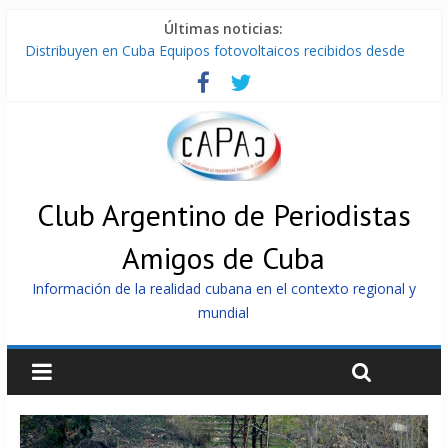
Últimas noticias:
Distribuyen en Cuba Equipos fotovoltaicos recibidos desde
Argentina
La ONU condena medidas de EE.UU contra Cuba
Cuba alerta sobre doctrina militar de dominación de EEUU
Nuevas sanciones de EEUU contra Cuba apuntan a la
cooperación militar con Rusia y China
Brutal represión contra los que marchan para que no se
venda la patria
Club Argentino de Periodistas
Amigos de Cuba
Información de la realidad cubana en el contexto regional y
mundial