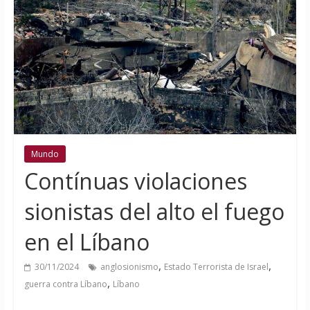
Mundo
Contínuas violaciones
sionistas del alto el fuego
en el Líbano
,
,
30/11/2024
anglosionismo
Estado Terrorista de Israel
,
guerra contra Líbano
Líbano