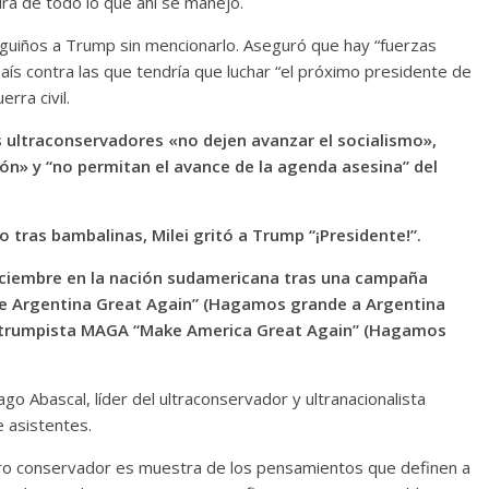
tura de todo lo que ahí se manejó.
o guiños a Trump sin mencionarlo. Aseguró que hay “fuerzas
ís contra las que tendría que luchar “el próximo presidente de
rra civil.
los ultraconservadores «no dejen avanzar el socialismo»,
ión» y “no permitan el avance de la agenda asesina” del
 tras bambalinas, Milei gritó a Trump “¡Presidente!”.
iciembre en la nación sudamericana tras una campaña
ake Argentina Great Again” (Hagamos grande a Argentina
to trumpista MAGA “Make America Great Again” (Hagamos
ago Abascal, líder del ultraconservador y ultranacionalista
e asistentes.
oro conservador es muestra de los pensamientos que definen a