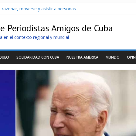
 razonar, moverse y asistir a personas
Cuba apuntan a la cooperación militar con Rusia y China
archan para que no se venda la patria
de Periodistas Amigos de Cuba
oltaicos recibidos desde Argentina
U sin informarlo
a en el contexto regional y mundial
OQUEO
SOLIDARIDAD CON CUBA
NUESTRA AMÉRICA
MUNDO
OPIN