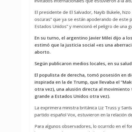
invitados internacionales que estuvieron a la al
El presidente de El Salvador, Nayib Bukele, hiz
oscuras” que ya se están apoderando de este pa
Estados Unidos” y mencionó el peligro de una gue
En su turno, el argentino Javier Milei dijo a 
estimó que la justicia social «es una aberrac
aborto.
Según publicaron medios locales, en su saludo
El populista de derecha, tomó posesión en d
inspirada en la de Trump, que llevaba el “M
otra vez), una alusión directa al movimien
grande a Estados Unidos otra vez).
La exprimera ministra británica Liz Truss y Santi
partido español Vox, estuvieron en la relación d
Para algunos observadores, lo ocurrido en el f