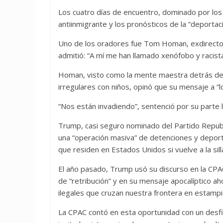
Los cuatro días de encuentro, dominado por los
antiinmigrante y los pronósticos de la “deporta
Uno de los oradores fue Tom Homan, exdirector 
admitió: “A mí me han llamado xenófobo y racis
Homan, visto como la mente maestra detrás de l
irregulares con niños, opinó que su mensaje a “
“Nos están invadiendo”, sentenció por su parte l
Trump, casi seguro nominado del Partido Repub
una “operación masiva” de detenciones y deport
que residen en Estados Unidos si vuelve a la sill
El año pasado, Trump usó su discurso en la CPA
de “retribución” y en su mensaje apocalíptico 
ilegales que cruzan nuestra frontera en estampi
La CPAC contó en esta oportunidad con un desfi