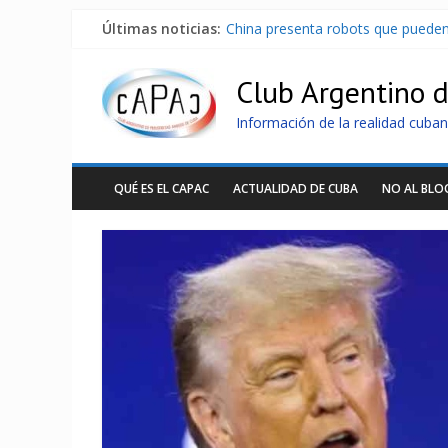
Últimas noticias:
China presenta robots que pueden
Nuevas sanciones de EEUU contra 
Brutal represión contra los que m
Club Argentino 
Distribuyen en Cuba Equipos fotov
Milei firmó memorándum con EE.U
Información de la realidad cuban
QUÉ ES EL CAPAC
ACTUALIDAD DE CUBA
NO AL BL