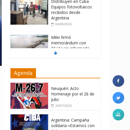
Distribuyen en Cuba
Equipos fotovoltaicos
recibidos desde
Argentina
06/08/2026
Milei firmó
memorándum con
EE.UU sin informarlo
04/08/2026
Nuevas sanciones de
Agenda
EEUU contra Cuba
apuntan a la
cooperación militar con
Neuquén: Acto
Rusia y China
Homenaje por el 26 de
Julio
06/08/2026
26/07/2026
Argentina: Campaña
solidaria «Estamos con