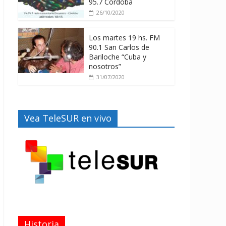
95.7 Córdoba
26/10/2020
Los martes 19 hs. FM
90.1 San Carlos de
Bariloche “Cuba y
nosotros”
31/07/2020
Vea TeleSUR en vivo
Historia