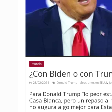
Mundo
¿Con Biden o con Trum
,
,
28/02/2024
Donald Trump
elecciones en EEUU
Jo
Para Donald Trump “lo peor está
Casa Blanca, pero un repaso al
no augura algo mejor para Estad