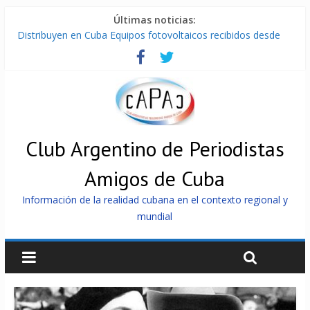
Últimas noticias:
Distribuyen en Cuba Equipos fotovoltaicos recibidos desde
Argentina
La ONU condena medidas de EE.UU contra Cuba
Cuba alerta sobre doctrina militar de dominación de EEUU
Nuevas sanciones de EEUU contra Cuba apuntan a la
cooperación militar con Rusia y China
Brutal represión contra los que marchan para que no se
venda la patria
Club Argentino de Periodistas
Amigos de Cuba
Información de la realidad cubana en el contexto regional y
mundial